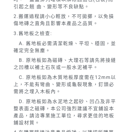
引起之翹 曲、變形等不良缺點。
2.搬運過程請小心輕放，不可拋擲，以免損
傷地磚之直角且影響本產品之品質。
3.舊地板之檢查:
A. 舊地板必需清潔乾燥、平坦、穩固，並
確定完全無塵。
B. 原地板如為磁磚、大理石等請先將接縫
之凹槽以補土石灰或一般水泥補平。
C. 原地板如為木質地板厚度需在12mm以
上，不能有彎曲、變形或龜裂現象，釘頭必
需將之埋入木板內。
D. 原地板如為水泥地之起砂、凹凸及非平
整表面之磁磚，本公司強烈建議不宜鋪設本
產品，請洽專業施工單位，尋求更佳的地板
鋪設材質。