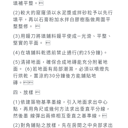
填補平整。
(2)較大的窟窿須以水泥漿或拌砂粒予以先行
填平，再以石膏粉加水拌白膠樹脂做周圍平
整整修。 
(3)用鏝刀將填鋪料鏝平使成—光滑、平整、
堅實的平面。 
(4)在填鋪料乾透前禁止通行(約25分鐘)。
(5)清掃地面，確保合成地磚能充分附著地
面。 (6)若地面有局部潮濕，必須以噴燈先
行烘乾，置涼約30分鐘後方能鋪貼地
磚。
四、放樣 
(1)依建築物基準墨線，引入地面求出中心
點，再用角尺或幾何方法求出垂直平分線，
然後墨 線彈出兩條相互垂直之基準線。
(2)對角鋪貼之放樣，先在房間之中央部求出