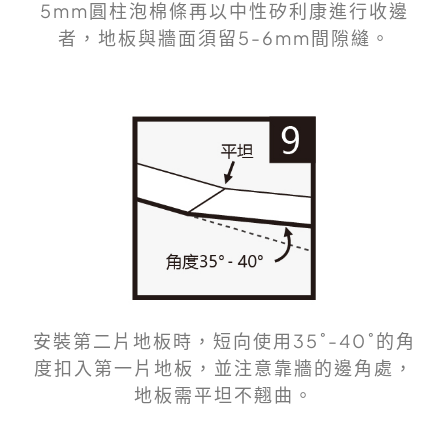
5mm圓柱泡棉條再以中性矽利康進行收邊
者，地板與牆面須留5-6mm間隙縫。
安裝第二片地板時，短向使用35˚-40˚的角
度扣入第一片地板，並注意靠牆的邊角處，
地板需平坦不翹曲。