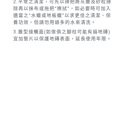
2.平常之清潔，可先以掃把將灰塵及砂粒掃
除再以抹布或拖把“擦拭”，如必要時可加入
適當之“水蠟或地板蠟”以求更佳之清潔、保
養功效，但請勿用過多的水來清洗。
3.錐型接觸面(如傢俱之腳柱可能有損地磚)
宜加墊片以保護地磚表面，延長使用年限。