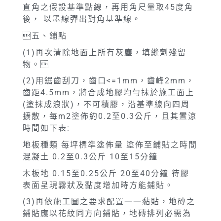
直角之假設基準點線，再用角尺量取45度角
後， 以墨線彈出對角基準線。
五、鋪點
(1)再次清除地面上所有灰塵，填縫劑殘留
物。
(2)用鋸齒刮刀，齒口<=1mm，齒峰2mm，
齒距4.5mm，將合成地膠均勻抹於施工面上
(塗抹成浪狀)，不可積膠，沿基準線向四周
擴散，每m2塗佈約0.2至0.3公斤，且其置涼
時間如下表:
地板種類 每坪標準塗佈量 塗佈至鋪貼之時間
混凝土 0.2至0.3公斤 10至15分鐘
木板地 0.15至0.25公斤 20至40分鐘 待膠
表面呈現霧狀及黏度增加時方能鋪貼。
(3)再依施工圖之要求配置一一黏貼，地磚之
鋪貼應以花紋同方向鋪貼，地磚排列必需為