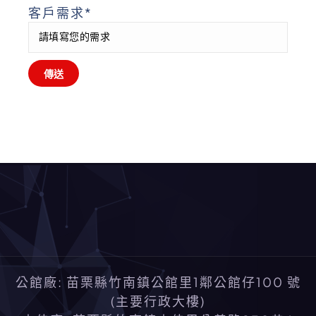
客戶需求*
公館廠: 苗栗縣竹南鎮公館里1鄰公館仔100 號
(主要行政大樓)