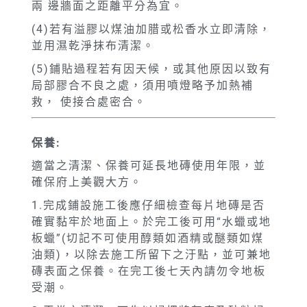
兩 邊牆面之距離平分為宜。
(4)若有溢膠以煤油加腊或松香水立即清除，
並用濕乾淨抹布清潔。
(5)鋪貼過程若有因天候，或其他原因以致有
局部膠合不良之處，須用噴燈略予加熱補
救， 使接合處密合。
保養:
適當之清潔、保養可延長地磚使用年限，並
確保府上美觀大方。
1.完成鋪設施工後應仔細檢查每片地磚是否
確實黏牢於地面上。於完工後可用“水蠟或地
板蠟”(切記不可使用醇類如酒精或醚類如煤
油類)，以除去施工所留下之汙點，並可兼地
磚表面之保養。在完工後七天內請勿令地板
受潮。