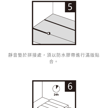
靜音墊於拼接處，須以防水膠帶進行滿版貼
合。